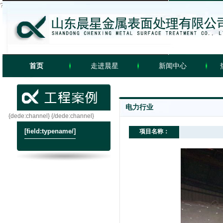
?
首页
走进晨星
新闻中心
工程案例
banner
video
电力行业
{dede:channel}
{/dede:channel}
[field:typename/]
项目名称：